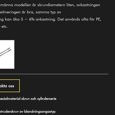
llmänna modellen är skruvdiametern liten, avkastningen
astineringen är bra, samma typ av
ing kan öka 5 ~ 6% avkastning. Det används ofta för PE,
 etc.
akta oss
cialmaterial skruv och cylinderserie
ruderskruv av blandningsavgastyp