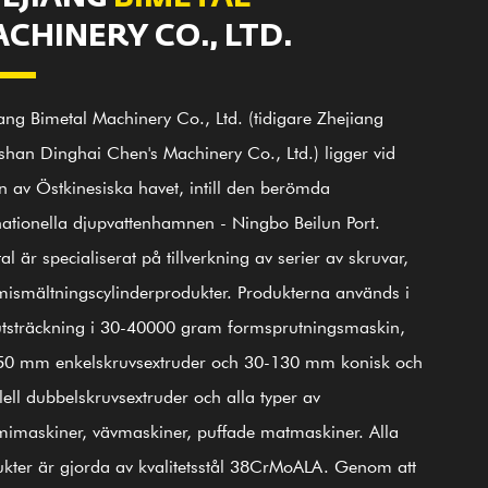
CHINERY CO., LTD.
ang Bimetal Machinery Co., Ltd. (tidigare Zhejiang
han Dinghai Chen's Machinery Co., Ltd.) ligger vid
n av Östkinesiska havet, intill den berömda
nationella djupvattenhamnen - Ningbo Beilun Port.
al är specialiserat på tillverkning av serier av skruvar,
 000
25 000
100+
20
smältningscylinderprodukter. Produkterna används i
Duktiga medarbetare
Personlig tekniker
㎡
㎡
utsträckning i 30-40000 gram formsprutningsmaskin,
50 mm enkelskruvsextruder och 30-130 mm konisk och
rbetsplats
Verkstadsområde
lell dubbelskruvsextruder och alla typer av
imaskiner, vävmaskiner, puffade matmaskiner. Alla
kter är gjorda av kvalitetsstål 38CrMoALA. Genom att