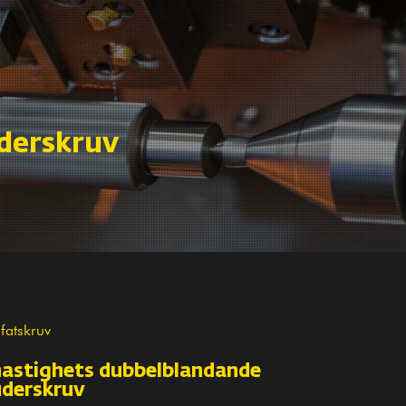
derskruv
 fatskruv
astighets dubbelblandande
uderskruv