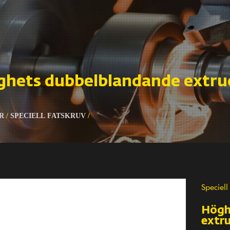
ghets dubbelblandande extru
R
/
SPECIELL FATSKRUV
/
Speciell
Högh
extr