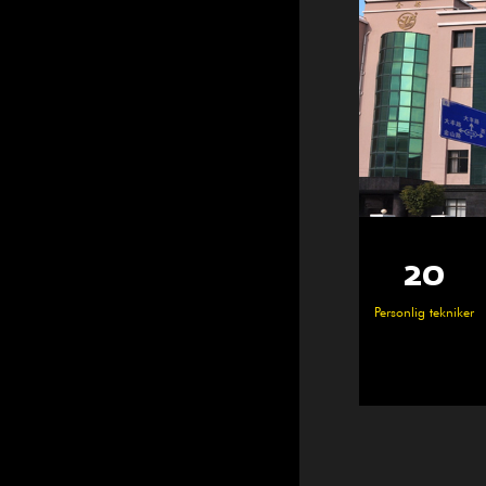
25 000
100+
20
36 0
Duktiga medarbetare
Personlig tekniker
㎡
㎡
Verkstadsområde
Byggarbetsp