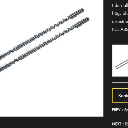
I den a
hög, pl
utrustn
PC, ABS
Kont
PREV：Spe
NEXT：Ext