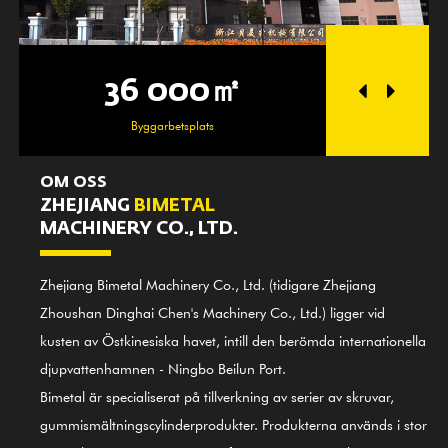
36 000㎡
2
Byggarbetsplats
Ve
OM OSS
ZHEJIANG
BIMETAL
MACHINERY CO., LTD.
Zhejiang Bimetal Machinery Co., Ltd. (tidigare Zhejiang
Zhoushan Dinghai Chen's Machinery Co., Ltd.) ligger vid
kusten av Östkinesiska havet, intill den berömda internationella
djupvattenhamnen - Ningbo Beilun Port.
Bimetal är specialiserat på tillverkning av serier av skruvar,
gummismältningscylinderprodukter. Produkterna används i stor