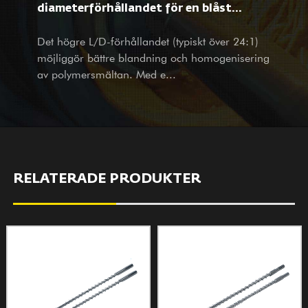
potentiella kund, med produkter och tjänster välkomnar vi ditt
diameterförhållandet för en blåst
besök och förfrågningar varmt med våra helhjärtade och
filmextruderskruv materialbehandling
Det högre L/D-förhållandet (typiskt över 24:1)
omtänksamma tjänster.
möjliggör bättre blandning och homogenisering
och filmegenskaper?
av polymersmältan. Med e...
RELATERADE PRODUKTER