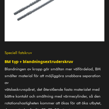
Speciell fatskruv
BM typ + blandningsextruderskruv
Blandningen av kropp gör smältan mer välfördelad, BM
smälter material för att möjliggöra snabbare separation
av
vätskeskruvspåret, det återstående fasta materialet med
bättre kontakt och smältning med värmecylinder, så den
rotationshastigheten kommer att ökas för att öka utbytet,