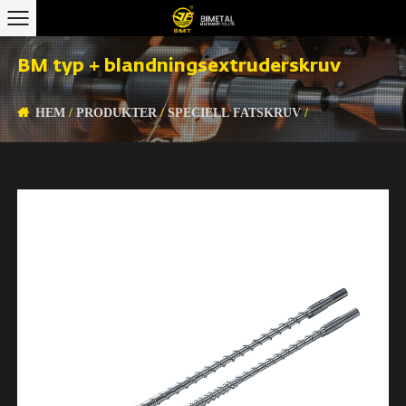
BM typ + blandningsextruderskruv
HEM
/
PRODUKTER
/
SPECIELL FATSKRUV
/