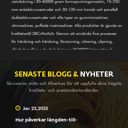
utsträckning i 30-40000 gram formsprutningsmaskin, 15-250
mm enkelskruvsextruder och 30-130 mm konisk och parallell
dubbelskruvsextruder och alla typer av gummimaskiner,
vävmaskiner, puffade matmaskiner. Alla produkter är gjorda av
kvalitetsstål 38CrMoALA. Genom att använda fina processer
för härdning och härdning, förstyvning, nitrering, slipning,
efterbehandling och vägledning av ISO9002 International
Quality Control System, är produkterna i linje med
internationella standarder. GⅡ 113 nickelbaserad legering
(senaste 3# stål) skruvcylinder är också en av våra första
SENASTE BLOGG &
NYHETER
produkter; den är tillämplig för legeringsbimetallsvetsning
Skruvarna mäts och tillverkas för att uppfylla dina högsta
(PTA). Förutom att tillhandahålla balansutrustning för
kvalitets- och prestandastandarder.
kompletta maskinföretag utomlands, är vi också en ledande
leverantör som utför OEM-service, besiktnings- och
Jan 23,2025
karteringshjälp, samt designtjänster för stora och små företag
Hur påverkar längden-till-
på hemmaplan. Oavsett om du är vår befintliga partner eller