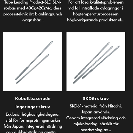
Tube Leading Product-SLD SLN-
För att lösa kvalitetsproblemen
rörbas med 40Cr,42CrMo, dess
vid fall inträffade avlagringar i
processteknik är: blankingpunch
högtemperaturprocessen
-vagnshär...
högkorrigerande produkter ef...
Koboltbaserade
SKD61 skruv
SKD61-material från Hitachi,
legeringar skruv
Japan används.
Exklusivt höghastighetslegerat
Genom integrerad släckning och
stål för formsprutningsmaskin
mjuknitrering, särskilt för
från Japan, integrerad härdning
bearbetning av...
och dubbelhärdning använ...