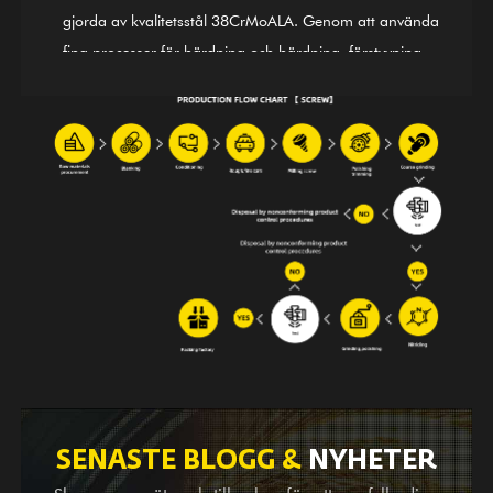
gjorda av kvalitetsstål 38CrMoALA. Genom att använda
fina processer för härdning och härdning, förstyvning,
nitrering, slipning, efterbehandling och vägledning av
ISO9002 International Quality Control System, är
produkterna i linje med internationella standarder. GⅡ
113 nickelbaserad legering (senaste 3# stål)
skruvcylinder är också en av våra första produkter; den
är användbar för legeringsbimetallsvetsning (PTA).
Förutom att tillhandahålla balansutrustning för kompletta
maskinföretag utomlands, är vi också en ledande
leverantör som utför OEM-service, besiktnings- och
karteringshjälp, samt designtjänster för stora och små
företag på hemmaplan. Oavsett om du är vår befintliga
partner eller potentiella kund, med produkter och tjänster
välkomnar vi ditt besök och förfrågningar varmt med
SENASTE BLOGG &
NYHETER
våra helhjärtade och omtänksamma tjänster.