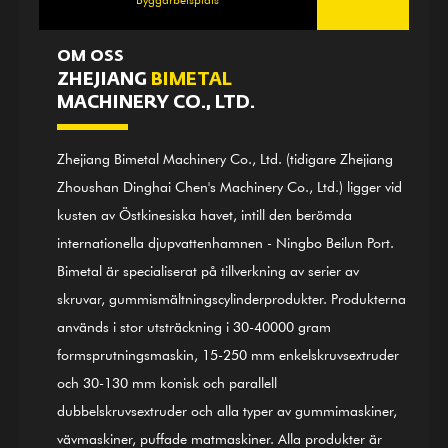
OM OSS
ZHEJIANG
BIMETAL
MACHINERY CO., LTD.
Zhejiang Bimetal Machinery Co., Ltd. (tidigare Zhejiang
Zhoushan Dinghai Chen's Machinery Co., Ltd.) ligger vid
kusten av Östkinesiska havet, intill den berömda
internationella djupvattenhamnen - Ningbo Beilun Port.
Bimetal är specialiserat på tillverkning av serier av
skruvar, gummismältningscylinderprodukter. Produkterna
används i stor utsträckning i 30-40000 gram
formsprutningsmaskin, 15-250 mm enkelskruvsextruder
och 30-130 mm konisk och parallell
dubbelskruvsextruder och alla typer av gummimaskiner,
vävmaskiner, puffade matmaskiner. Alla produkter är