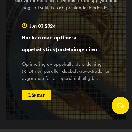
Skruvarna mäts och tillverkas för att uppfylla dina
högsta kvalitets- och prestandastandarder.
Jun 03,2024
Hur kan man optimera
uppehållstidsfördelningen i en
parallell dubbelskruvextruder för
Optimering av uppehållstidsfördelning
(RTD) i en parallell dubbelskruvextruder är
att säkerställa enhetlig blandning
avgörande för att uppnå enhetlig bl...
och reaktionskinetik?
Läs mer