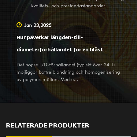
(PTA). Förutom att tillhandahålla balansutrustning för
kvalitets- och prestandastandarder.
kompletta maskinföretag utomlands, är vi också en ledande
leverantör som utför OEM-service, besiktnings- och
Jan 23,2025
karteringshjälp, samt designtjänster för stora och små företag
Hur påverkar längden-till-
på hemmaplan. Oavsett om du är vår befintliga partner eller
potentiella kund, med produkter och tjänster välkomnar vi ditt
diameterförhållandet för en blåst
besök och förfrågningar varmt med våra helhjärtade och
filmextruderskruv materialbehandling
Det högre L/D-förhållandet (typiskt över 24:1)
omtänksamma tjänster.
möjliggör bättre blandning och homogenisering
och filmegenskaper?
av polymersmältan. Med e...
RELATERADE PRODUKTER