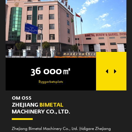
36 000㎡
25 
Byggarbetsplats
Verkst
OM OSS
ZHEJIANG
BIMETAL
MACHINERY CO., LTD.
Zhejiang Bimetal Machinery Co., Ltd. (tidigare Zhejiang