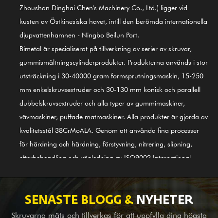
Zhoushan Dinghai Chen's Machinery Co., Ltd.) ligger vid
kusten av Östkinesiska havet, intill den berömda internationella
djupvattenhamnen - Ningbo Beilun Port.
Bimetal är specialiserat på tillverkning av serier av skruvar,
gummismältningscylinderprodukter. Produkterna används i stor
utsträckning i 30-40000 gram formsprutningsmaskin, 15-250
mm enkelskruvsextruder och 30-130 mm konisk och parallell
dubbelskruvsextruder och alla typer av gummimaskiner,
vävmaskiner, puffade matmaskiner. Alla produkter är gjorda av
kvalitetsstål 38CrMoALA. Genom att använda fina processer
för härdning och härdning, förstyvning, nitrering, slipning,
efterbehandling och vägledning av ISO9002 International
Quality Control System, är produkterna i linje med
internationella standarder. GⅡ 113 nickelbaserad legering
(senaste 3# stål) skruvcylinder är också en av våra första
SENASTE BLOGG &
NYHETER
produkter; den är tillämplig för legeringsbimetallsvetsning
Skruvarna mäts och tillverkas för att uppfylla dina högsta