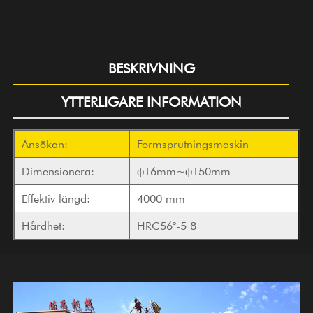
BESKRIVNING
YTTERLIGARE INFORMATION
Ansökan:
Formsprutningsmaskin
Dimensionera:
ф16mm~ф150mm
Effektiv längd:
4000 mm
Hårdhet:
HRC56°-5 8