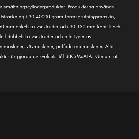
000
25 000
100+
20
smältningscylinderprodukter. Produkterna används i
Duktiga medarbetare
Personlig tekniker
㎡
㎡
utsträckning i 30-40000 gram formsprutningsmaskin,
50 mm enkelskruvsextruder och 30-130 mm konisk och
splats
Verkstadsområde
lell dubbelskruvsextruder och alla typer av
imaskiner, vävmaskiner, puffade matmaskiner. Alla
kter är gjorda av kvalitetsstål 38CrMoALA. Genom att
da fina processer för härdning och härdning,
yvning, nitrering, slipning, efterbehandling och
dning av ISO9002 International Quality Control System,
odukterna i linje med internationella standarder. GⅡ
ickelbaserad legering (senaste 3# stål) skruvcylinder är
 en av våra första produkter; den är tillämplig för
ingsbimetallsvetsning (PTA). Förutom att tillhandahålla
sutrustning för kompletta maskinföretag utomlands, är