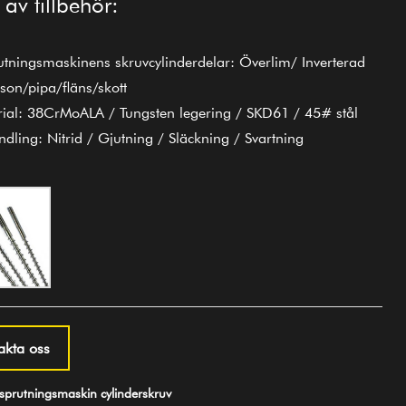
 av tillbehör:
rutningsmaskinens skruvcylinderdelar: Överlim/ Inverterad
son/pipa/fläns/skott
rial: 38CrMoALA / Tungsten legering / SKD61 / 45# stål
ndling: Nitrid / Gjutning / Släckning / Svartning
akta oss
prutningsmaskin cylinderskruv