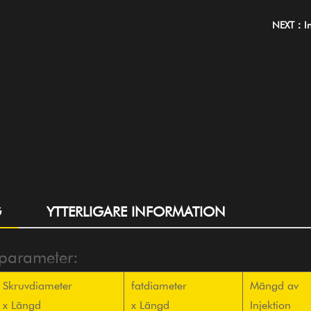
NEXT：In
G
YTTERLIGARE INFORMATION
sparameter:
Skruvdiameter
fatdiameter
Mängd av
x Längd
x Längd
Injektion