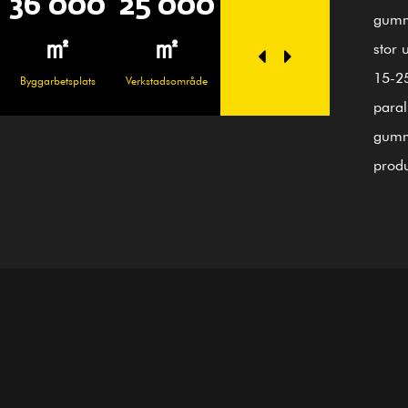
0
25 000
100+
20
36 
gummi
Duktiga medarbetare
Personlig tekniker
㎡
stor 
15-2
Verkstadsområde
Byggarbet
paral
gumm
produ
använ
först
vägle
är pr
113 n
också
leger
balan