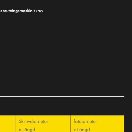
sprutningsmaskin skruv
Skruvdiameter
fatdiameter
x Längd
x Längd