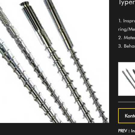
Typer
1. Insp
ring/Me
2. Mate
3. Beha
Kont
PREV：Ins