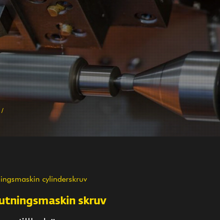
/
ningsmaskin cylinderskruv
rutningsmaskin skruv