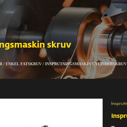
ingsmaskin skruv
R
/
ENKEL FATSKRUV
/
INSPRUTNINGSMASKIN CYLINDERSKRUV
Insprut
Insp