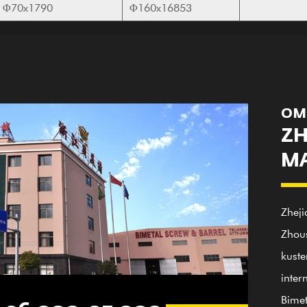
Φ70x1790
Φ160x16853
OM
ZH
MA
Zheji
Zhous
kuste
inter
Bimet