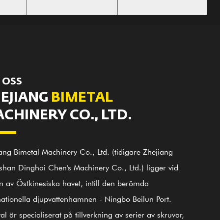
 OSS
EJIANG
BIMETAL
CHINERY CO., LTD.
ang Bimetal Machinery Co., Ltd. (tidigare Zhejiang
han Dinghai Chen's Machinery Co., Ltd.) ligger vid
n av Östkinesiska havet, intill den berömda
nationella djupvattenhamnen - Ningbo Beilun Port.
al är specialiserat på tillverkning av serier av skruvar,