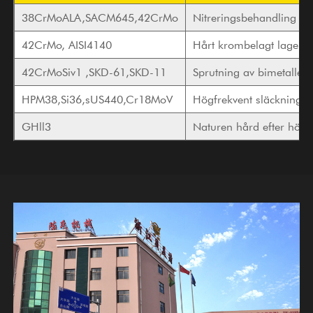
38CrMoALA,SACM645,42CrMo
Nitreringsbehandling
42CrMo, AISI4140
Hårt krombelagt lager
42CrMoSiv1 ,SKD-61,SKD-11
Sprutning av bimetallege
HPM38,Si36,sUS440,Cr18MoV
Högfrekvent släckning
GHll3
Naturen hård efter hög 