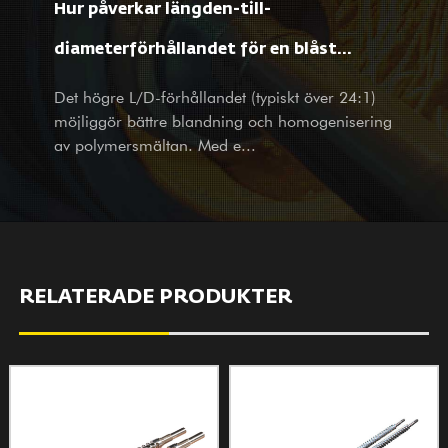
Hur påverkar längden-till-
på hemmaplan. Oavsett om du är vår befintliga partner eller
potentiella kund, med produkter och tjänster välkomnar vi ditt
diameterförhållandet för en blåst
besök och förfrågningar varmt med våra helhjärtade och
filmextruderskruv materialbehandling
Det högre L/D-förhållandet (typiskt över 24:1)
omtänksamma tjänster.
möjliggör bättre blandning och homogenisering
och filmegenskaper?
av polymersmältan. Med e...
RELATERADE PRODUKTER