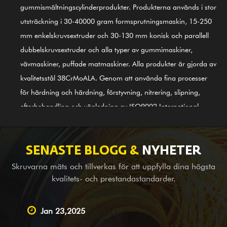
gummismältningscylinderprodukter. Produkterna används i stor
utsträckning i 30-40000 gram formsprutningsmaskin, 15-250
mm enkelskruvsextruder och 30-130 mm konisk och parallell
dubbelskruvsextruder och alla typer av gummimaskiner,
vävmaskiner, puffade matmaskiner. Alla produkter är gjorda av
kvalitetsstål 38CrMoALA. Genom att använda fina processer
för härdning och härdning, förstyvning, nitrering, slipning,
efterbehandling och vägledning av ISO9002 International
Quality Control System, är produkterna i linje med
internationella standarder. GⅡ 113 nickelbaserad legering
(senaste 3# stål) skruvcylinder är också en av våra första
SENASTE BLOGG &
NYHETER
produkter; den är tillämplig för legeringsbimetallsvetsning
Skruvarna mäts och tillverkas för att uppfylla dina högsta
(PTA). Förutom att tillhandahålla balansutrustning för
kvalitets- och prestandastandarder.
kompletta maskinföretag utomlands, är vi också en ledande
leverantör som utför OEM-service, besiktnings- och
Jan 23,2025
karteringshjälp, samt designtjänster för stora och små företag