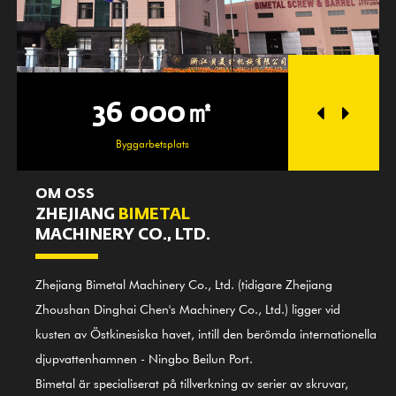
36 000㎡
25
Byggarbetsplats
Verks
OM OSS
ZHEJIANG
BIMETAL
MACHINERY CO., LTD.
Zhejiang Bimetal Machinery Co., Ltd. (tidigare Zhejiang
Zhoushan Dinghai Chen's Machinery Co., Ltd.) ligger vid
kusten av Östkinesiska havet, intill den berömda internationella
djupvattenhamnen - Ningbo Beilun Port.
Bimetal är specialiserat på tillverkning av serier av skruvar,