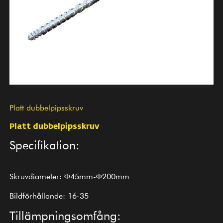
Platt dubbelpipsskruv
Platt dubbelpipsskruv
Specifikation:
Skruvdiameter: Φ45mm-Φ200mm
Bildförhållande: 16-35
Tillämpningsomfång: