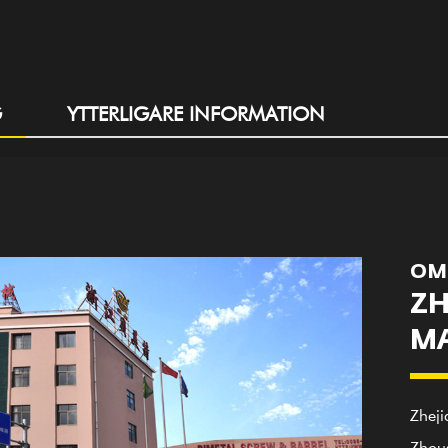
G
YTTERLIGARE INFORMATION
OM
ZH
MA
Zheji
Zhous