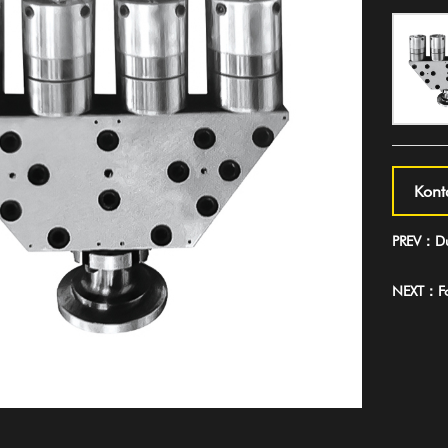
Kont
PREV：Du
NEXT：For