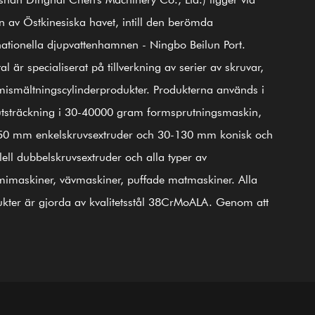
n av Östkinesiska havet, intill den berömda
nationella djupvattenhamnen - Ningbo Beilun Port.
al är specialiserat på tillverkning av serier av skruvar,
 000
25 000
100+
20
smältningscylinderprodukter. Produkterna används i
Duktiga medarbetare
Personlig tekniker
㎡
㎡
utsträckning i 30-40000 gram formsprutningsmaskin,
50 mm enkelskruvsextruder och 30-130 mm konisk och
arbetsplats
Verkstadsområde
lell dubbelskruvsextruder och alla typer av
imaskiner, vävmaskiner, puffade matmaskiner. Alla
kter är gjorda av kvalitetsstål 38CrMoALA. Genom att
da fina processer för härdning och härdning,
yvning, nitrering, slipning, efterbehandling och
dning av ISO9002 International Quality Control System,
odukterna i linje med internationella standarder. GⅡ
ickelbaserad legering (senaste 3# stål) skruvcylinder är