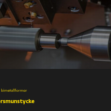
v bimetallformar
örsmunstycke