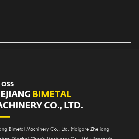
 OSS
EJIANG
BIMETAL
CHINERY CO., LTD.
ang Bimetal Machinery Co., Ltd. (tidigare Zhejiang
han Dinghai Chen's Machinery Co., Ltd.) ligger vid