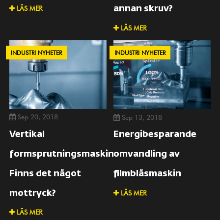
LÄS MER
annan skruv?
LÄS MER
INDUSTRI NYHETER
INDUSTRI NYHETER
Sep 20, 2018
Sep 13, 2018
Vertikal
Energibesparande
formsprutningsmaskin
omvandling av
Finns det något
filmblåsmaskin
LÄS MER
mottryck?
LÄS MER