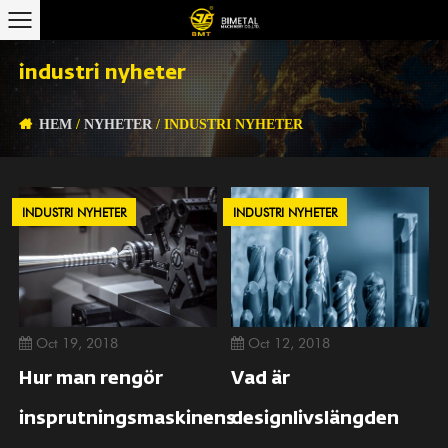
industri nyheter
HEM
/
NYHETER
/
INDUSTRI NYHETER
INDUSTRI NYHETER
INDUSTRI NYHETER
Oct 19, 2018
Oct 12, 2018
Hur man rengör
Vad är
insprutningsmaskinens
designlivslängden