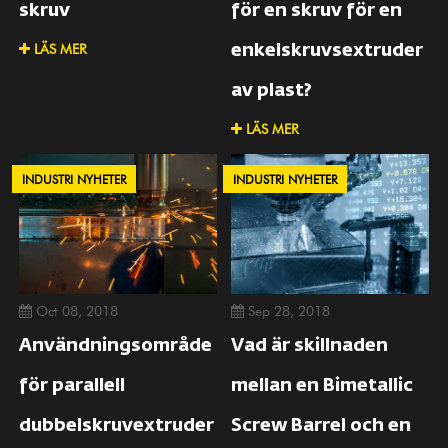
skruv
för en skruv för en
LÄS MER
enkelskruvsextruder
av plast?
LÄS MER
INDUSTRI NYHETER
INDUSTRI NYHETER
Oct 08, 2018
Sep 28, 2018
Användningsområde
Vad är skillnaden
för parallell
mellan en Bimetallic
dubbelskruvextruder
Screw Barrel och en