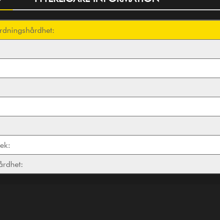
rdningshårdhet:
lek:
årdhet: