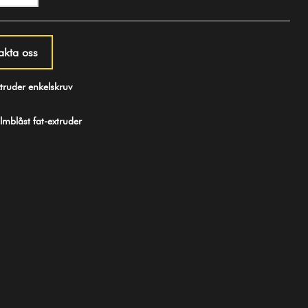
akta oss
ruder enkelskruv
mblåst fat-extruder