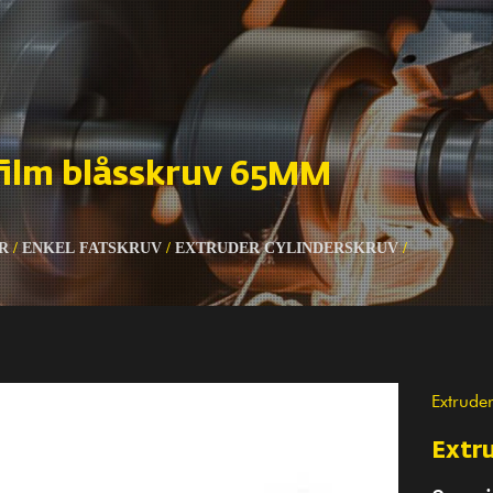
film blåsskruv 65MM
R
/
ENKEL FATSKRUV
/
EXTRUDER CYLINDERSKRUV
/
Extrude
Extr