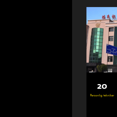
25 000
100+
20
36 0
Duktiga medarbetare
Personlig tekniker
㎡
㎡
Verkstadsområde
Byggarbetspla