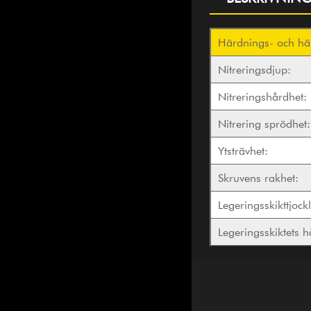
Härdnings- och hä
Nitreringsdjup:
Nitreringshårdhet:
Nitrering sprödhet:
Ytsträvhet:
Skruvens rakhet:
Legeringsskikttjock
Legeringsskiktets h