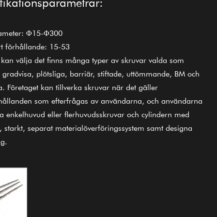
fikationsparametrar:
iameter: Φ15-Φ300
t förhållande: 15-53
 kan välja det finns många typer av skruvar valda som
, gradvisa, plötsliga, barriär, stiftade, uttömmande, BM och
. Företaget kan tillverka skruvar när det gäller
rhållanden som efterfrågas av användarna, och användarna
ja enkelhuvud eller flerhuvudsskruvar och cylindern med
, starkt, separat materialöverföringssystem samt designa
ig.