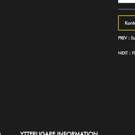
Kont
PREV：Ext
NEXT：Fil
G
YTTERLIGARE INFORMATION