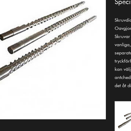
Speci
Skruvd
Oavgjor
Skruvar
vanliga
separata
tryckfö
kan väl
antched
det åt d