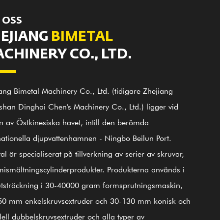
 OSS
EJIANG
BIMETAL
CHINERY CO., LTD.
ang Bimetal Machinery Co., Ltd. (tidigare Zhejiang
han Dinghai Chen's Machinery Co., Ltd.) ligger vid
n av Östkinesiska havet, intill den berömda
nationella djupvattenhamnen - Ningbo Beilun Port.
al är specialiserat på tillverkning av serier av skruvar,
000
25 000
100+
20
smältningscylinderprodukter. Produkterna används i
Duktiga medarbetare
Personlig tekniker
㎡
㎡
utsträckning i 30-40000 gram formsprutningsmaskin,
50 mm enkelskruvsextruder och 30-130 mm konisk och
etsplats
Verkstadsområde
lell dubbelskruvsextruder och alla typer av