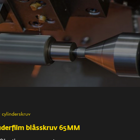
r cylinderskruv
uderfilm blåsskruv 65MM