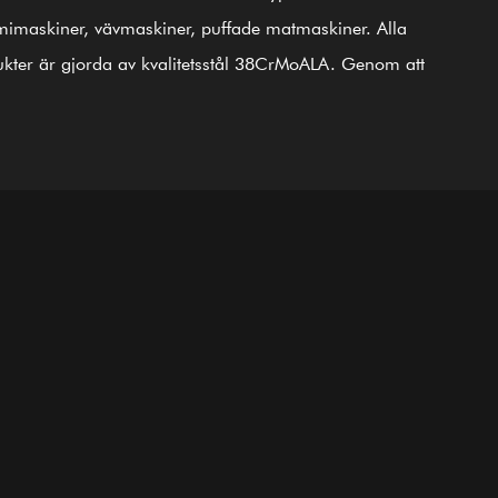
imaskiner, vävmaskiner, puffade matmaskiner. Alla
kter är gjorda av kvalitetsstål 38CrMoALA. Genom att
da fina processer för härdning och härdning,
yvning, nitrering, slipning, efterbehandling och
dning av ISO9002 International Quality Control System,
odukterna i linje med internationella standarder. GⅡ
ickelbaserad legering (senaste 3# stål) skruvcylinder är
 en av våra första produkter; den är tillämplig för
ingsbimetallsvetsning (PTA). Förutom att tillhandahålla
sutrustning för kompletta maskinföretag utomlands, är
kså en ledande leverantör som utför OEM-service,
tnings- och karteringshjälp, samt designtjänster för
a och små företag på hemmaplan. Oavsett om du är vår
tliga partner eller potentiella kund, med produkter och